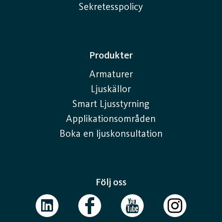
ge trygg belysning runt entréer och carportar, och
Sekretesspolicy
samtidigt förstärka byggnadens arkitektur.
Exempel på vanliga typer av väggmonterad
Produkter
utomhusbelysning:
Armaturer
Nedåtriktade armaturer – ger ett fokuserat ljus på
Ljuskällor
fasaden eller marken nedanför.
Smart Ljusstyrning
Upp/ned-ljus – lyfter fasaddetaljer och skapar en
Applikationsområden
effektfull ljusbild.
Boka en ljuskonsultation
Skymningsrelästyrd belysning – tänds automatiskt
när mörkret faller.
Sensorstyrd LED – aktiveras vid rörelse, vilket ger
Följ oss
extra trygghet och energibesparing
Alla utomhusarmaturer bör ha rätt kapslingsklass
(IP-klass), vanligtvis minst IP44 eller högre, för att