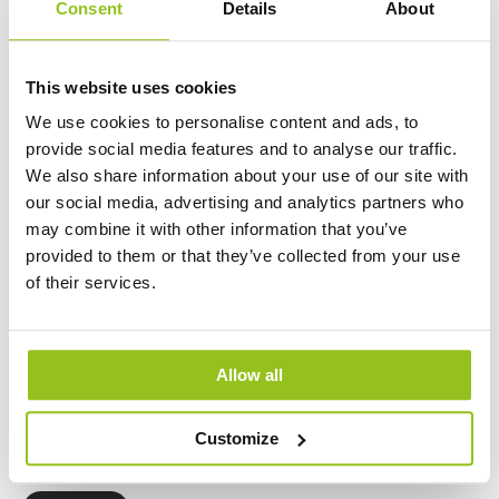
Consent
Details
About
Berzelia Street
This website uses cookies
8 Varianter
We use cookies to personalise content and ads, to
Berzelia Street är en klassisk gatljusarmatur för belysning av
provide social media features and to analyse our traffic.
trafikområden enligt EN13201. Den är lämplig för montage på
We also share information about your use of our site with
stolptopp och arm Ø 42-60mm (kan beställas med fäste för Ø
our social media, advertising and analytics partners who
60-76mm) på 3m-8m (CL2070), 6m-10m (CL2075) eller 12m-18m
FAQ - Förkortningar och vanliga frågor
may combine it with other information that you’ve
(CL2080) monteringshöjd. Berzelia Street kommer med en UV-
provided to them or that they’ve collected from your use
och värmebeständig linsoptik 2 (COL1030) som standard. Annan
of their services.
optik (COL1660/ COL1550/COL1530/COL1540 /COL1630) är
tillgänglig. Tids- och kostnadsbesparande installation med hjälp
av förmonterad 10m eller 15m anslutningskabel.
Allow all
Utomhusbelysning för
tryggare och mer
Customize
inbjudande utemiljöer