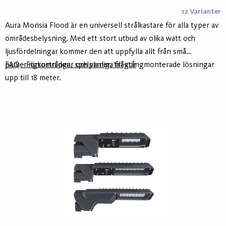
12 Varianter
Aura Morisia Flood är en universell strålkastare för alla typer av
områdesbelysning. Med ett stort utbud av olika watt och
ljusfördelningar kommer den att uppfylla allt från små
parkeringsområden, spelplaner, till stångmonterade lösningar
FAQ - Förkortningar och vanliga frågor
upp till 18 meter.