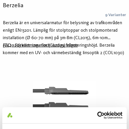
Berzelia
9 Varianter
Berzelia är en universalarmatur för belysning av trafikområden
enligt EN13201. Lämplig för stolptoppar och stolpmonterad
installation (Ø 60-70 mm) på 3m-8m (CL2015), 6m-10m
(CL2020) eller 12m-18m (CL2025) monteringshöjd. Berzelia
FAQ - Förkortningar och vanliga frågor
kommer med en UV- och värmebeständig linsoptik 2 (COL1030)
som standard. Annan optik (COL1660/
COL1550/COL1530/COL1540 /COL1630) finns även tillgänglig.
Tids- och kostnadsbesparande installation med hjälp av
förmonterad 10m eller 15m anslutningskabel.