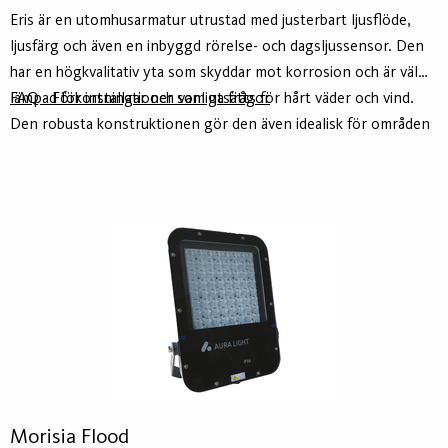
Eris är en utomhusarmatur utrustad med justerbart ljusflöde,
ljusfärg och även en inbyggd rörelse- och dagsljussensor. Den
har en högkvalitativ yta som skyddar mot korrosion och är väl
lämpad för installationer som utsätts för hårt väder och vind.
FAQ - Förkortningar och vanliga frågor
Den robusta konstruktionen gör den även idealisk för områden
med risk för fysisk påverkan eller vandalisering.
Morisia Flood