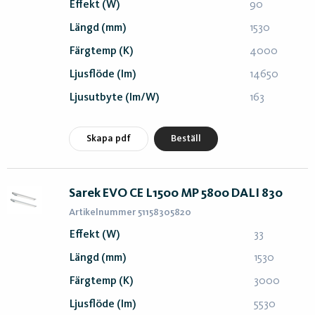
Effekt (W)
90
Längd (mm)
1530
Färgtemp (K)
4000
Ljusflöde (lm)
14650
Ljusutbyte (lm/W)
163
Skapa pdf
Beställ
Sarek EVO CE L1500 MP 5800 DALI 830
Artikelnummer 51158305820
Effekt (W)
33
Längd (mm)
1530
Färgtemp (K)
3000
Ljusflöde (lm)
5530