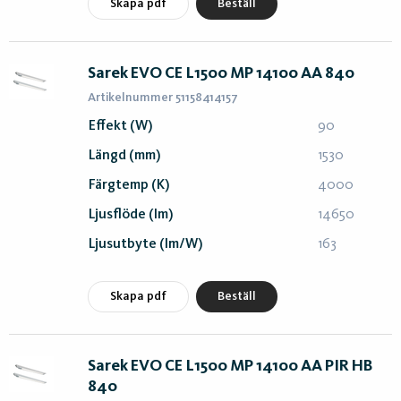
Skapa pdf
Beställ
Sarek EVO CE L1500 MP 14100 AA 840
Artikelnummer 51158414157
Effekt (W)
90
Längd (mm)
1530
Färgtemp (K)
4000
Ljusflöde (lm)
14650
Ljusutbyte (lm/W)
163
Skapa pdf
Beställ
Sarek EVO CE L1500 MP 14100 AA PIR HB
840