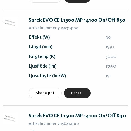
Sarek EVO CE L1500 MP 14100 On/Off 830
Artikelnummer 51158314100
Effekt (W)
90
Längd (mm)
1530
Färgtemp (K)
3000
Ljusflöde (lm)
13550
Ljusutbyte (lm/W)
151
Skapa pdf
Beställ
Sarek EVO CE L1500 MP 14100 On/Off 840
Artikelnummer 51158414100