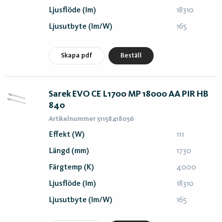
Ljusflöde (lm)
18310
Ljusutbyte (lm/W)
165
Skapa pdf
Beställ
Sarek EVO CE L1700 MP 18000 AA PIR HB
840
Artikelnummer 51158418056
Effekt (W)
111
Längd (mm)
1730
Färgtemp (K)
4000
Ljusflöde (lm)
18310
Ljusutbyte (lm/W)
165