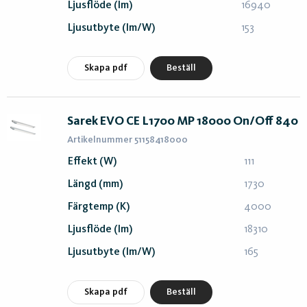
Ljusflöde (lm)
16940
Ljusutbyte (lm/W)
153
Skapa pdf
Beställ
Sarek EVO CE L1700 MP 18000 On/Off 840
Artikelnummer 51158418000
Effekt (W)
111
Längd (mm)
1730
Färgtemp (K)
4000
Ljusflöde (lm)
18310
Ljusutbyte (lm/W)
165
Skapa pdf
Beställ