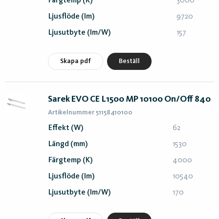
Färgtemp (K)
3000
Ljusflöde (lm)
9720
Ljusutbyte (lm/W)
157
Skapa pdf
Beställ
Sarek EVO CE L1500 MP 10100 On/Off 840
Artikelnummer 51158410100
Effekt (W)
62
Längd (mm)
1530
Färgtemp (K)
4000
Ljusflöde (lm)
10540
Ljusutbyte (lm/W)
170