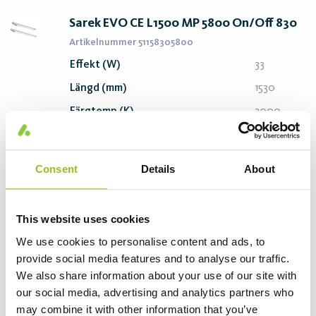
Sarek EVO CE L1500 MP 5800 On/Off 830
Artikelnummer 51158305800
Effekt (W)
33
Längd (mm)
1530
Färgtemp (K)
3000
Ljusflöde (lm)
5530
Ljusutbyte (lm/W)
168
Consent
Details
About
Skapa pdf
Beställ
This website uses cookies
We use cookies to personalise content and ads, to
Sarek EVO CE L1500 MP 5800 On/Off 840
provide social media features and to analyse our traffic.
Artikelnummer 51158405800
We also share information about your use of our site with
our social media, advertising and analytics partners who
Effekt (W)
33
may combine it with other information that you’ve