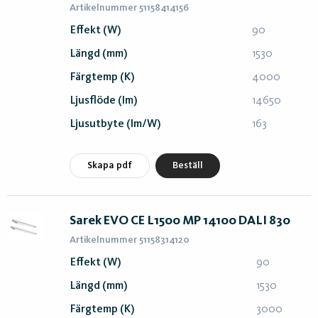
Artikelnummer 51158414156
Effekt (W)
90
Längd (mm)
1530
Färgtemp (K)
4000
Ljusflöde (lm)
14650
Ljusutbyte (lm/W)
163
Skapa pdf
Beställ
Sarek EVO CE L1500 MP 14100 DALI 830
Artikelnummer 51158314120
Effekt (W)
90
Längd (mm)
1530
Färgtemp (K)
3000