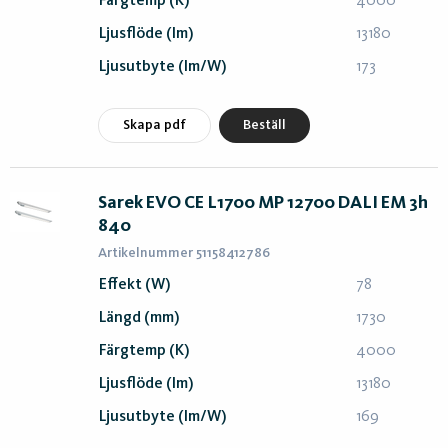
Färgtemp (K)
4000
Ljusflöde (lm)
13180
Ljusutbyte (lm/W)
173
Skapa pdf
Beställ
Sarek EVO CE L1700 MP 12700 DALI EM 3h
840
Artikelnummer 51158412786
Effekt (W)
78
Längd (mm)
1730
Färgtemp (K)
4000
Ljusflöde (lm)
13180
Ljusutbyte (lm/W)
169