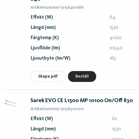
Artikelnummer 51158410186
Effekt (W)
64
Längd (mm)
1530
Färgtemp (K)
4000
Ljusflöde (lm)
10540
Ljusutbyte (lm/W)
165
Skapa pdf
Beställ
Sarek EVO CE L1500 MP 10100 On/Off 830
Artikelnummer 51158310100
Effekt (W)
62
Längd (mm)
1530