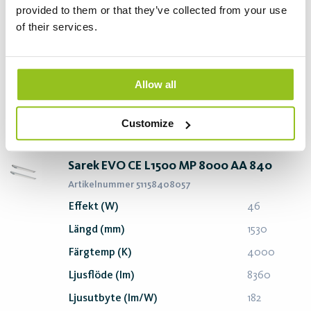
Längd (mm)
1530
provided to them or that they’ve collected from your use
Färgtemp (K)
4000
of their services.
Ljusflöde (lm)
6000
Ljusutbyte (lm/W)
182
Allow all
Skapa pdf
Beställ
Customize
Sarek EVO CE L1500 MP 8000 AA 840
Artikelnummer 51158408057
Effekt (W)
46
Längd (mm)
1530
Färgtemp (K)
4000
Ljusflöde (lm)
8360
Ljusutbyte (lm/W)
182