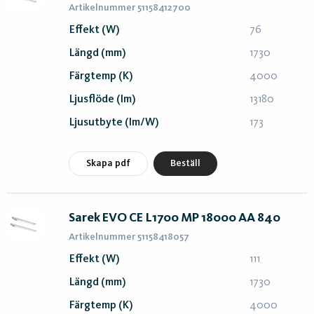
Artikelnummer 51158412700
Effekt (W)
76
Längd (mm)
1730
Färgtemp (K)
4000
Ljusflöde (lm)
13180
Ljusutbyte (lm/W)
173
Skapa pdf
Beställ
Sarek EVO CE L1700 MP 18000 AA 840
Artikelnummer 51158418057
Effekt (W)
111
Längd (mm)
1730
Färgtemp (K)
4000