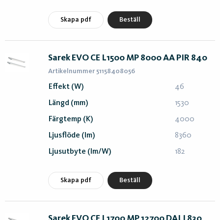
Skapa pdf
Beställ
Sarek EVO CE L1500 MP 8000 AA PIR 840
Artikelnummer 51158408056
Effekt (W)
46
Längd (mm)
1530
Färgtemp (K)
4000
Ljusflöde (lm)
8360
Ljusutbyte (lm/W)
182
Skapa pdf
Beställ
Sarek EVO CE L1700 MP 12700 DALI 830