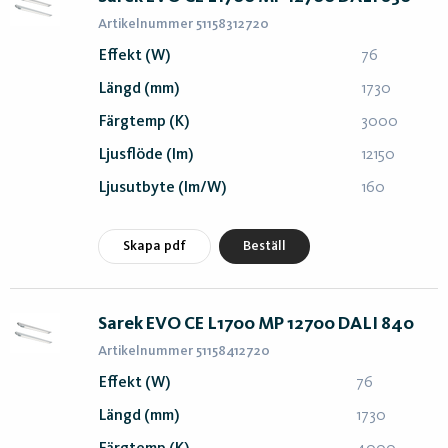
Artikelnummer 51158312720
Effekt (W)
76
Längd (mm)
1730
Färgtemp (K)
3000
Ljusflöde (lm)
12150
Ljusutbyte (lm/W)
160
Skapa pdf
Beställ
Sarek EVO CE L1700 MP 12700 DALI 840
Artikelnummer 51158412720
Effekt (W)
76
Längd (mm)
1730