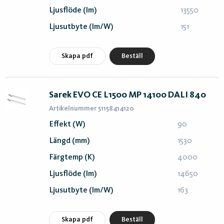
Ljusflöde (lm)
13550
Ljusutbyte (lm/W)
151
Skapa pdf
Beställ
Sarek EVO CE L1500 MP 14100 DALI 840
Artikelnummer 51158414120
Effekt (W)
90
Längd (mm)
1530
Färgtemp (K)
4000
Ljusflöde (lm)
14650
Ljusutbyte (lm/W)
163
Skapa pdf
Beställ