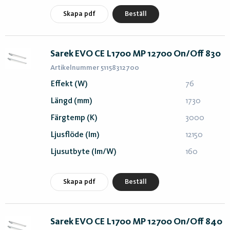
Skapa pdf
Beställ
Sarek EVO CE L1700 MP 12700 On/Off 830
Artikelnummer 51158312700
Effekt (W)
76
Längd (mm)
1730
Färgtemp (K)
3000
Ljusflöde (lm)
12150
Ljusutbyte (lm/W)
160
Skapa pdf
Beställ
Sarek EVO CE L1700 MP 12700 On/Off 840