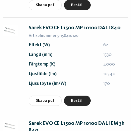
Skapa pdf
Beställ
Sarek EVO CE L1500 MP 10100 DALI 840
Artikelnummer 51158410120
Effekt (W)
62
Längd (mm)
1530
Färgtemp (K)
4000
Ljusflöde (lm)
10540
Ljusutbyte (lm/W)
170
Skapa pdf
Beställ
Sarek EVO CE L1500 MP 10100 DALI EM 3h
840