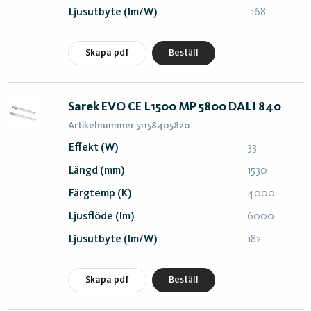
Ljusutbyte (lm/W)
168
Skapa pdf
Beställ
Sarek EVO CE L1500 MP 5800 DALI 840
Artikelnummer 51158405820
Effekt (W)
33
Längd (mm)
1530
Färgtemp (K)
4000
Ljusflöde (lm)
6000
Ljusutbyte (lm/W)
182
Skapa pdf
Beställ