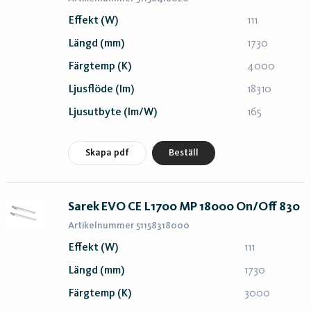
Effekt (W)
111
Längd (mm)
1730
Färgtemp (K)
4000
Ljusflöde (lm)
18310
Ljusutbyte (lm/W)
165
Skapa pdf
Beställ
Sarek EVO CE L1700 MP 18000 On/Off 830
Artikelnummer 51158318000
Effekt (W)
111
Längd (mm)
1730
Färgtemp (K)
3000