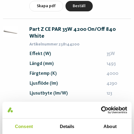
Skapa pdf
Beställ
Part Z CE PAR 35W 4200 On/Off 840
White
Artikelnummer 238144200
Effekt (W)
35W
Längd (mm)
1493
Färgtemp (K)
4000
Ljusflöde (lm)
4290
Ljusutbyte (lm/W)
123
Skapa pdf
Beställ
Consent
Details
About
Part Z CE PAR 46W 5000 DALI 830 White