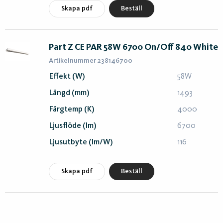
Skapa pdf
Beställ
Part Z CE PAR 58W 6700 On/Off 840 White
Artikelnummer 238146700
Effekt (W)
58W
Längd (mm)
1493
Färgtemp (K)
4000
Ljusflöde (lm)
6700
Ljusutbyte (lm/W)
116
Skapa pdf
Beställ