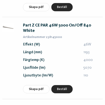
Skapa pdf
Beställ
Part Z CE PAR 46W 5000 On/Off 840
White
Artikelnummer 238145000
Effekt (W)
46W
Längd (mm)
1193
Färgtemp (K)
4000
Ljusflöde (lm)
5070
Ljusutbyte (lm/W)
110
Skapa pdf
Beställ