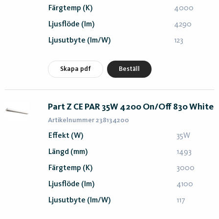
Färgtemp (K)
4000
Ljusflöde (lm)
4290
Ljusutbyte (lm/W)
123
Skapa pdf
Beställ
Part Z CE PAR 35W 4200 On/Off 830 White
Artikelnummer 238134200
Effekt (W)
35W
Längd (mm)
1493
Färgtemp (K)
3000
Ljusflöde (lm)
4100
Ljusutbyte (lm/W)
117