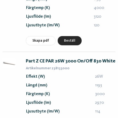
Färgtemp (K)
4000
Ljusflöde (lm)
3120
Ljusutbyte (lm/W)
120
Skapa pdf
Beställ
Part Z CE PAR 26W 3000 On/Off 830 White
Artikelnummer 238133000
Effekt (W)
26W
Längd (mm)
1193
Färgtemp (K)
3000
Ljusflöde (lm)
2970
Ljusutbyte (lm/W)
114