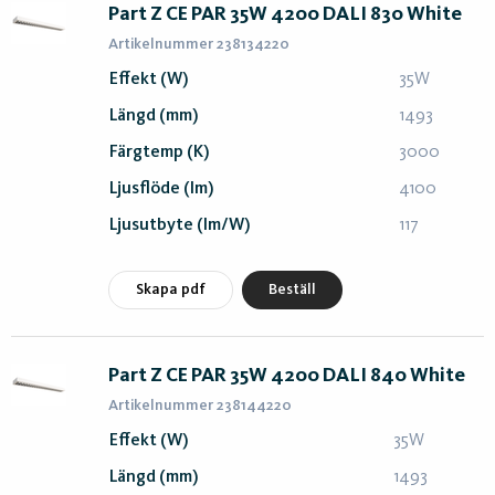
Part Z CE PAR 35W 4200 DALI 830 White
Artikelnummer 238134220
Effekt (W)
35W
Längd (mm)
1493
Färgtemp (K)
3000
Ljusflöde (lm)
4100
Ljusutbyte (lm/W)
117
Skapa pdf
Beställ
Part Z CE PAR 35W 4200 DALI 840 White
Artikelnummer 238144220
Effekt (W)
35W
Längd (mm)
1493