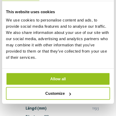
Artikelnummer 238135020
This website uses cookies
Effekt (W)
46W
We use cookies to personalise content and ads, to
Längd (mm)
1193
provide social media features and to analyse our traffic.
We also share information about your use of our site with
Färgtemp (K)
3000
our social media, advertising and analytics partners who
Ljusflöde (lm)
4840
may combine it with other information that you’ve
Ljusutbyte (lm/W)
105
provided to them or that they’ve collected from your use
of their services.
Skapa pdf
Beställ
Allow all
Part Z CE PAR 46W 5000 DALI 840 White
Artikelnummer 238145020
Customize
Effekt (W)
46W
Längd (mm)
1193