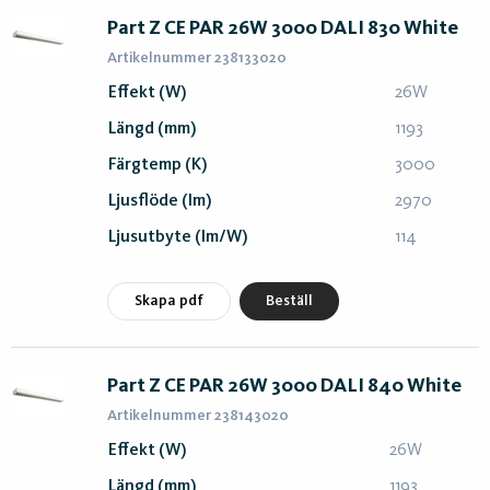
Part Z CE PAR 26W 3000 DALI 830 White
Artikelnummer 238133020
Effekt (W)
26W
Längd (mm)
1193
Färgtemp (K)
3000
Ljusflöde (lm)
2970
Ljusutbyte (lm/W)
114
Skapa pdf
Beställ
Part Z CE PAR 26W 3000 DALI 840 White
Artikelnummer 238143020
Effekt (W)
26W
Längd (mm)
1193