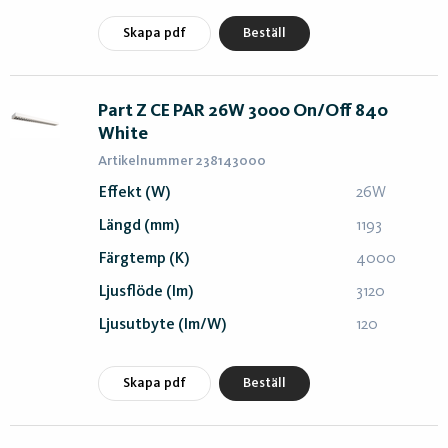
Skapa pdf
Beställ
Part Z CE PAR 26W 3000 On/Off 840
White
Artikelnummer 238143000
Effekt (W)
26W
Längd (mm)
1193
Färgtemp (K)
4000
Ljusflöde (lm)
3120
Ljusutbyte (lm/W)
120
Skapa pdf
Beställ