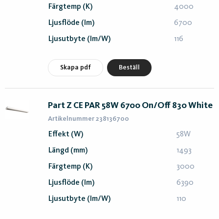
Färgtemp (K)
4000
Ljusflöde (lm)
6700
Ljusutbyte (lm/W)
116
Skapa pdf
Beställ
Part Z CE PAR 58W 6700 On/Off 830 White
Artikelnummer 238136700
Effekt (W)
58W
Längd (mm)
1493
Färgtemp (K)
3000
Ljusflöde (lm)
6390
Ljusutbyte (lm/W)
110