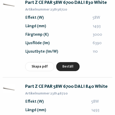
Part Z CE PAR 58W 6700 DALI 830 White
Artikelnummer 238136720
Effekt (W)
58W
Längd (mm)
1493
Färgtemp (K)
3000
Ljusflöde (lm)
6390
Ljusutbyte (lm/W)
110
Skapa pdf
Beställ
Part Z CE PAR 58W 6700 DALI 840 White
Artikelnummer 238146720
Effekt (W)
58W
Längd (mm)
1493