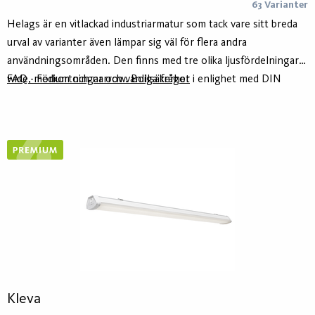
63 Varianter
Helags är en vitlackad industriarmatur som tack vare sitt breda
urval av varianter även lämpar sig väl för flera andra
användningsområden. Den finns med tre olika ljusfördelningar:
wide, medium och narrow. Bollsäkerhet i enlighet med DIN
FAQ - Förkortningar och vanliga frågor
18032-3. Den har avtagbar ljusenhet för enkel installation samt
överkoppling och plintar i varje ände. Huset är tillverkat av
minst 75% återvunnet aluminium - Hydro Circal - för lägre
klimatavtryck. Helags finns i två längder, 1 200 eller 1 500
mm. Armaturen är förberedd för integrering av smarta
styrsystem som ActiveAhead, Casambi och Koolmesh.
Kleva