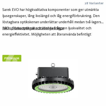
28 Varianter
Sarek EVO har högkvalitativa komponenter som ger utmärkta
ljusegenskaper, lång livslängd och låg energiförbrukning. Den
löstagbara optikskenan underlättar underhåll medan två-lagers
mikroprismaoptik säkerställer överlägsen ljuskvalitet och
FAQ - Förkortningar och vanliga frågor
energieffektivitet. Möjligheten att återanvända befintligt
kablage och integrera trådlösa styrsystem gör den till det
självklara valet för hållbara installationer.