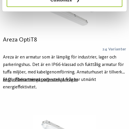
Areza OptiT8
24 Varianter
Areza är en armatur som är lämplig för industrier, lager och
parkeringshus. Det är en IP66-klassad och fukttålig armatur för
tuffa miljöer, med kabelgenomförning. Armaturhuset är tillverkat
av glasfiberarmerad polyester. Areza har utmärkt
FAQ - Förkortningar och vanliga frågor
energieffektivitet.