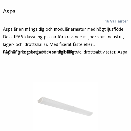
Aspa
16 Varianter
Aspa är en mångsidig och modulär armatur med högt ljusflöde.
Dess IP66-klassning passar för krävande miljöer som industri-,
lager- och idrottshallar. Med fixerat fäste eller
upphängningskedja blir den bollsäker vid idrottsaktiviteter. Aspa
FAQ - Förkortningar och vanliga frågor
reglerar bländning med ett lågt UGR-värde och ger jämn
belysning för en väl upplyst miljö. 2m vajerupphängning
ingår. Armaturen är förberedd för integrering av smarta
styrsystem som ActiveAhead, Casambi och Koolmesh.