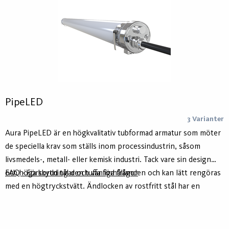
PipeLED
3 Varianter
Aura PipeLED är en högkvalitativ tubformad armatur som möter
de speciella krav som ställs inom processindustrin, såsom
livsmedels-, metall- eller kemisk industri. Tack vare sin design
och höga skydd tål den tuffa förhållanden och kan lätt rengöras
FAQ - Förkortningar och vanliga frågor
med en högtryckstvätt. Ändlocken av rostfritt stål har en
avluftningsventil som automatiskt stoppar kondensbildning.