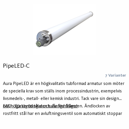
PipeLED-C
7 Varianter
Aura PipeLED är en högkvalitativ tubformad armatur som möter
de speciella krav som ställs inom processindustrin, exempelvis
livsmedels-, metall- eller kemisk industri. Tack vare sin design
och höga skydd tål den tuffa förhållanden. Ändlocken av
FAQ - Förkortningar och vanliga frågor
rostfritt stål har en avluftningsventil som automatiskt stoppar
kondensbildning.