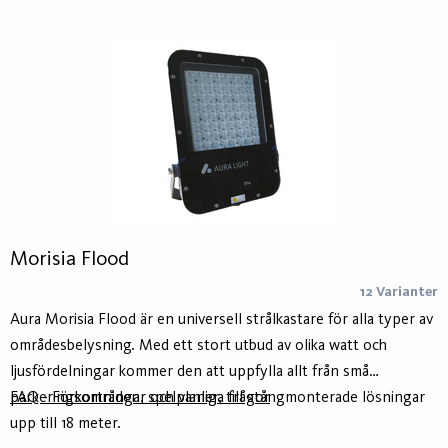
Morisia Flood
12 Varianter
Aura Morisia Flood är en universell strålkastare för alla typer av
områdesbelysning. Med ett stort utbud av olika watt och
ljusfördelningar kommer den att uppfylla allt från små
parkeringsområden, spelplaner, till stångmonterade lösningar
FAQ - Förkortningar och vanliga frågor
upp till 18 meter.