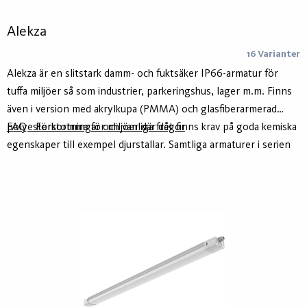
Alekza
16 Varianter
Alekza är en slitstark damm- och fuktsäker IP66-armatur för
tuffa miljöer så som industrier, parkeringshus, lager m.m. Finns
även i version med akrylkupa (PMMA) och glasfiberarmerad
polyesterstomme för miljöer där det finns krav på goda kemiska
FAQ - Förkortningar och vanliga frågor
egenskaper till exempel djurstallar. Samtliga armaturer i serien
har överkopplingsledning 5x2.5mm² och medföljande
förskruvning x 2 som standard.