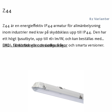
Z44
82 Varianter
Z44 är en energieffektiv IP44-armatur för allmänbelysning
inom industrier med krav på skyddsklass upp till IP44. Den har
ett högt ljusutbyte, upp till 161 lm/W, och kan beställas med
DALI, tänd/släck eller med olika sensor och smarta versioner.
FAQ - Förkortningar och vanliga frågor
Z44 är en prisvärd universalarmatur som skapar ett jämnt och
skuggfritt ljus.