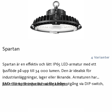
Spartan
4 Varianter
Spartan är en effektiv och lätt IP65 LED-armatur med ett
ljusflöde på upp till 34 000 lumen. Den är idealisk för
industrianläggningar, lager eller liknande. Armaturen har
justerbar optik och olika val för lumen-utgång via DIP-switch,
FAQ - Förkortningar och vanliga frågor
vilket gör den enkelt att anpassa till olika användningsområden,
även efter installation. Ingen vajerupphängning, endast kedja.