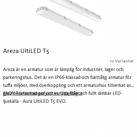
Areza UltiLED T5
12 Varianter
Areza är en armatur som är lämplig för industrier, lager och
parkeringshus. Det är en IP66-klassad och fukttålig armatur för
tuffa miljöer, med överkoppling och ett armaturhus tillverkat av
glasfiberarmerad polyester. Utbytbar och fullt dimbar LED-
FAQ - Förkortningar och vanliga frågor
ljuskälla - Aura UltiLED T5 EVO.