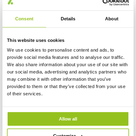
Consent
Details
About
This website uses cookies
Sarek ECO
We use cookies to personalise content and ads, to
53 Varianter
provide social media features and to analyse our traffic.
Sarek ECO är en effektiv IP23-armatur som lämpar sig för olika
We also share information about your use of our site with
användningsområden. Finns som standard med två olika
our social media, advertising and analytics partners who
ljusspridningar, wide och medium. Enkel installation genom sina
may combine it with other information that you’ve
öppningsbara installationsboxar i vardera ände och 5- eller 7-
FAQ - Förkortningar och vanliga frågor
provided to them or that they’ve collected from your use
polig överkoppling. Stommen är tillverkad i korrosionsbeständig
of their services.
galvaniserad plåt. Finns tillgänglig i tre längder. Armaturen är
förberedd för integrering av smarta styrsystem som
ActiveAhead, Casambi och Koolmesh.
Allow all
Customize