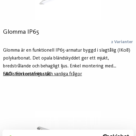
Glomma IP65
2 Varianter
Glomma är en funktionell IP65-armatur byggd i slagtålig (IK08)
polykarbonat. Det opala bländskyddet ger ett mjukt,
bredstrålande och behagligt ljus. Enkel montering med
takfästen i rostfritt stål.
FAQ - Förkortningar och vanliga frågor