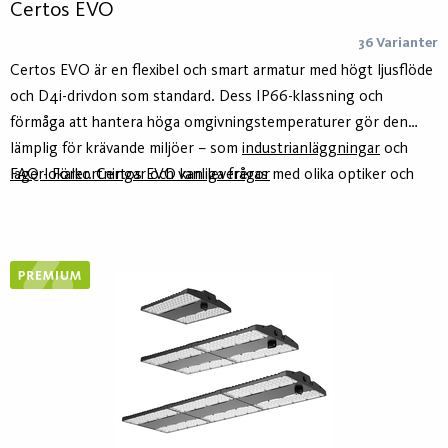
Certos EVO
36 Varianter
Certos EVO är en flexibel och smart armatur med högt ljusflöde
och D4i-drivdon som standard. Dess IP66-klassning och
förmåga att hantera höga omgivningstemperaturer gör den
lämplig för krävande miljöer – som
industrianläggningar
och
lagerlokaler. Certos EVO kan levereras med olika optiker och
FAQ - Förkortningar och vanliga frågor
tillbehör för olika tillämpningar. Linsoptiken ger låg bländning
och hög jämnhet för en väl upplyst miljö.