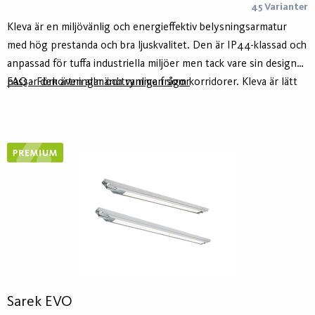
45 Varianter
Kleva är en miljövänlig och energieffektiv belysningsarmatur
med hög prestanda och bra ljuskvalitet. Den är IP44-klassad och
anpassad för tuffa industriella miljöer men tack vare sin design
passar den även allmänutrymmen som korridorer. Kleva är lätt
FAQ - Förkortningar och vanliga frågor
att installera och har tillbehör för olika monteringsalternativ.
Den är tillverkad av 75% återvunnen aluminium och har en
klimatneutral PC-plastkupa.
Sarek EVO