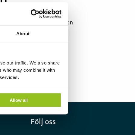
n!
r du att börja få information
sningsbranschen.
About
m du har allmän feedback.
se our traffic. We also share
ers who may combine it with
 services.
Allow all
Följ oss