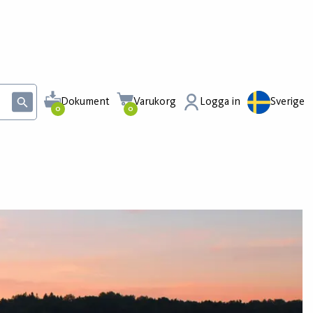
Dokument
Varukorg
Logga in
Sverige
0
0