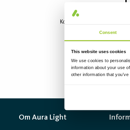
T
Kom ihåg att kolla din inkor
om våra nya pro
Consent
Hör gärna av dig om det 
This website uses cookies
We use cookies to personalis
information about your use of
other information that you’ve
Om Aura Light
Infor