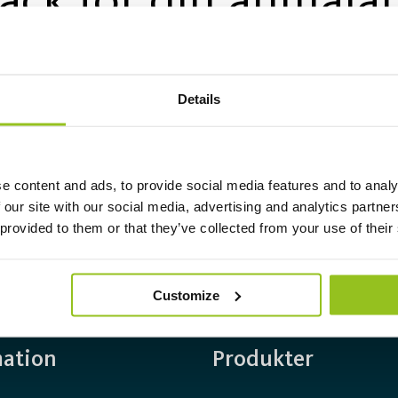
ack för din anmäla
g för att bekräfta din prenumeration! Därefter komme
dukter, aktuella erbjudanden och trender inom bely
Details
är något särskilt du vill ha uppdateringar om eller o
Ha en bra dag!
e content and ads, to provide social media features and to analy
 our site with our social media, advertising and analytics partn
 provided to them or that they’ve collected from your use of their
Customize
mation
Produkter