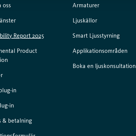
 oss
Armaturer
jänster
Ljuskällor
bility Report 2025
Smart Ljusstyrning
mental Product
Applikationsområden
ion
Boka en ljuskonsultation
r
lug-in
lug-in
 & betalning