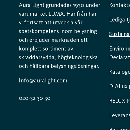
Aura Light grundades 1930 under
Kontakta
varumärket LUMA. Härifrån har
Lediga t
vi fortsatt att utveckla vår
spetskompetens inom belysning
Sustaina
och erbjuder marknaden ett
komplett sortiment av
Environ
skräddarsydda, högteknologiska
Declarat
och hållbara belysningslösningar.
Kataloge
Info@auralight.com
DIALux p
020-32 30 30
RELUX P
Leverans