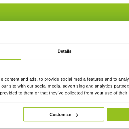
Kontakta oss
Details
kta vår säljorganisation så vägleder v
e content and ads, to provide social media features and to analy
Kontakta oss
 our site with our social media, advertising and analytics partn
 provided to them or that they’ve collected from your use of their
Customize