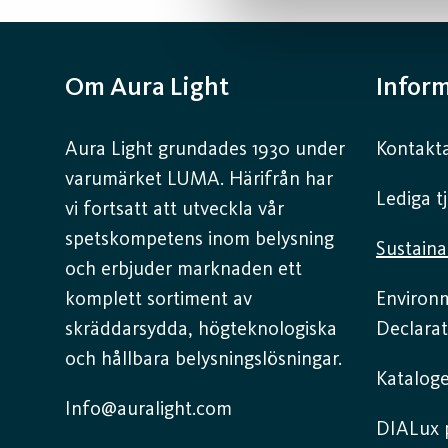
Om Aura Light
Infor
Aura Light grundades 1930 under
Kontakta
varumärket LUMA. Härifrån har
Lediga t
vi fortsatt att utveckla vår
spetskompetens inom belysning
Sustaina
och erbjuder marknaden ett
komplett sortiment av
Environ
skräddarsydda, högteknologiska
Declarat
och hållbara belysningslösningar.
Kataloge
Info@auralight.com
DIALux p