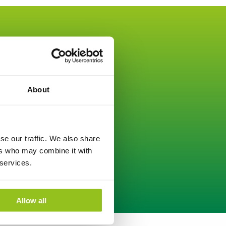
About
i dig!
se our traffic. We also share
ers who may combine it with
 services.
Allow all