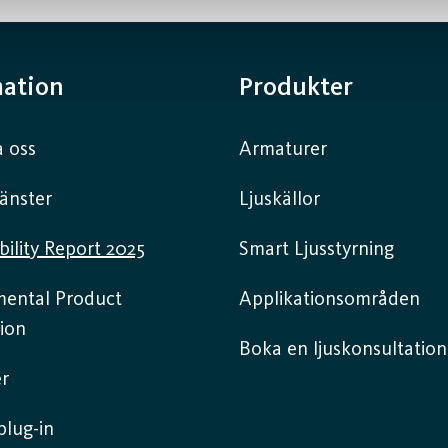
mation
Produkter
 oss
Armaturer
jänster
Ljuskällor
bility Report 2025
Smart Ljusstyrning
mental Product
Applikationsområden
ion
Boka en ljuskonsultation
r
lug-in