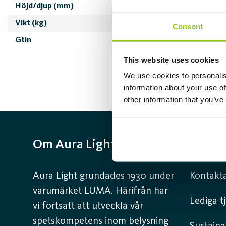
Höjd/djup (mm)
14
Vikt (kg)
0,06
Consent
Gtin
7333160003981
This website uses cookies
We use cookies to personalis
information about your use of
other information that you’ve
Om Aura Light
Infor
Aura Light grundades 1930 under
Kontakta
varumärket LUMA. Härifrån har
Lediga t
vi fortsatt att utveckla vår
spetskompetens inom belysning