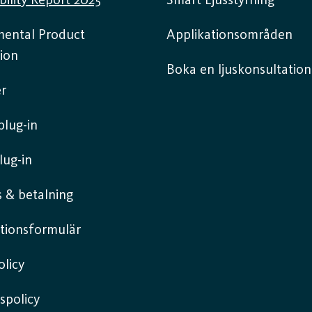
bility Report 2025
Smart Ljusstyrning
mental Product
Applikationsområden
ion
Boka en ljuskonsultation
r
lug-in
lug-in
 & betalning
tionsformulär
licy
spolicy