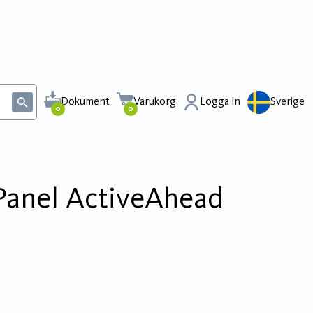
Dokument
Varukorg
Logga in
Sverige
0
0
Panel ActiveAhead