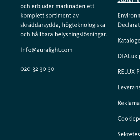
Sustaina
och erbjuder marknaden ett
komplett sortiment av
Environ
skräddarsydda, högteknologiska
Declarat
och hållbara belysningslösningar.
Kataloge
Info@auralight.com
DIALux p
020-32 30 30
RELUX P
Leverans
Reklama
Cookiepo
Sekretes