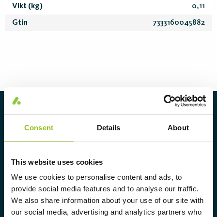
Vikt (kg)
0,11
Gtin
7333160045882
Om Aura Light
Consent
Details
About
Aura Light grundades 1930 under
varumärket LUMA. Härifrån har vi
fortsatt att utveckla vår
This website uses cookies
spetskompetens inom belysning och
We use cookies to personalise content and ads, to
erbjuder marknaden ett komplett
provide social media features and to analyse our traffic.
We also share information about your use of our site with
sortiment av skräddarsydda,
our social media, advertising and analytics partners who