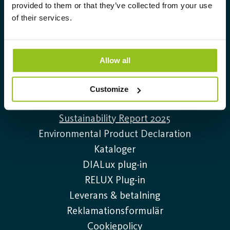
Info@auralight.com
provided to them or that they’ve collected from your use
of their services.
020-32 30 30
Allow all
Information
Kontakta oss
Customize
Lediga tjänster
Sustainability Report 2025
Environmental Product Declaration
Kataloger
DIALux plug-in
RELUX Plug-in
Leverans & betalning
Reklamationsformulär
Cookiepolicy