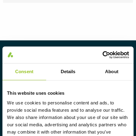
Om Aura Light
Aura Light grundades 1930 under
Consent
Details
About
varumärket LUMA. Härifrån har vi
fortsatt att utveckla vår
spetskompetens inom belysning och
This website uses cookies
erbjuder marknaden ett komplett
We use cookies to personalise content and ads, to
provide social media features and to analyse our traffic.
sortiment av skräddarsydda,
We also share information about your use of our site with
högteknologiska och hållbara
our social media, advertising and analytics partners who
belysningslösningar.
may combine it with other information that you’ve