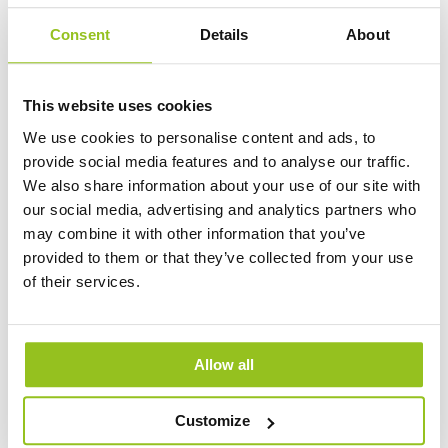
Ljusflöde (lm)
4500
Consent
Details
About
Watt (W)
50
Ljusutbyte (lm/W)
90
This website uses cookies
We use cookies to personalise content and ads, to
Skapa pdf
Beställ
provide social media features and to analyse our traffic.
We also share information about your use of our site with
our social media, advertising and analytics partners who
Metallhalogen AURA CRYSTAL LL EP 35W
may combine it with other information that you’ve
830 E27
provided to them or that they’ve collected from your use
Artikelnummer 510221
of their services.
Sockel
E27
Ljusflöde (lm)
3200
Allow all
Watt (W)
35
Ljusutbyte (lm/W)
91
Customize