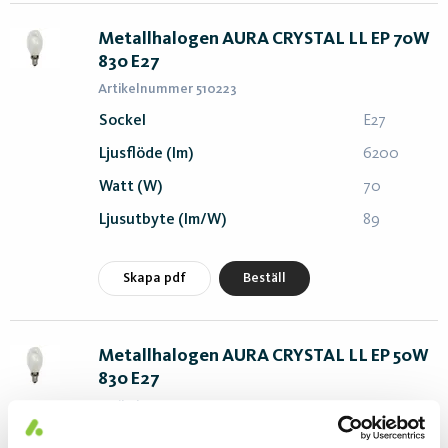
Metallhalogen AURA CRYSTAL LL EP 70W
830 E27
Artikelnummer 510223
Sockel
E27
Ljusflöde (lm)
6200
Watt (W)
70
Ljusutbyte (lm/W)
89
Skapa pdf
Beställ
Metallhalogen AURA CRYSTAL LL EP 50W
830 E27
Artikelnummer 510222
Sockel
E27