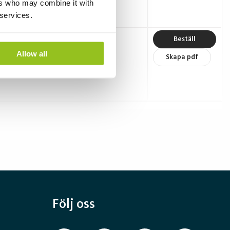
ers who may combine it with
 services.
16
99
Beställ
Allow all
Skapa pdf
Följ oss