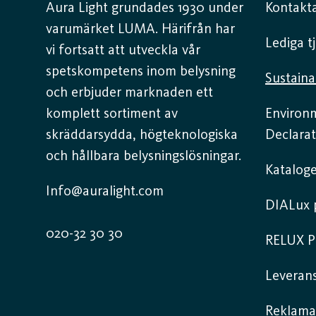
Aura Light grundades 1930 under
Kontakta
varumärket LUMA. Härifrån har
Lediga t
vi fortsatt att utveckla vår
spetskompetens inom belysning
Sustaina
och erbjuder marknaden ett
komplett sortiment av
Environ
skräddarsydda, högteknologiska
Declarat
och hållbara belysningslösningar.
Kataloge
Info@auralight.com
DIALux p
020-32 30 30
RELUX P
Leverans
Reklama