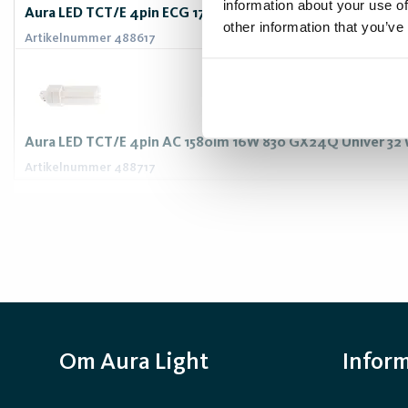
information about your use of
Aura LED TCT/E 4pin ECG 1760lm 16W/840 GX24Q-3
other information that you’ve
Artikelnummer 488617
Aura LED TCT/E 4pin AC 1580lm 16W 830 GX24Q Univer 32
Artikelnummer 488717
Om Aura Light
Infor