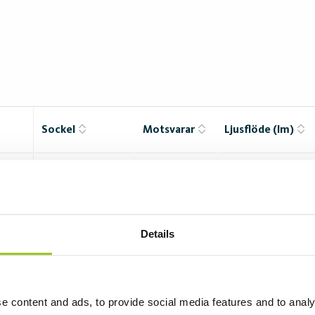
Sockel
Motsvarar
Ljusflöde (lm)
GX24D Universal
18W
770
 18 W
Details
GX24q-3
32W
1760
e content and ads, to provide social media features and to analy