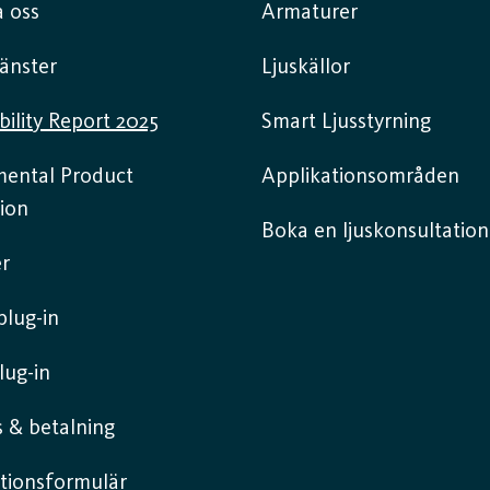
 oss
Armaturer
jänster
Ljuskällor
bility Report 2025
Smart Ljusstyrning
mental Product
Applikationsområden
ion
Boka en ljuskonsultation
r
lug-in
lug-in
 & betalning
tionsformulär