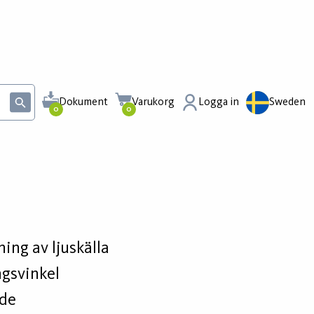
Dokument
Varukorg
Logga in
Sweden
0
0
ing av ljuskälla
ngsvinkel
öde