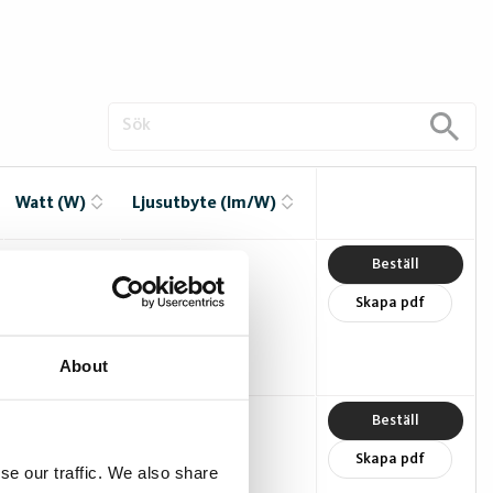
Watt (W)
Ljusutbyte (lm/W)
7
110
Beställ
Skapa pdf
About
16
110
Beställ
Skapa pdf
se our traffic. We also share