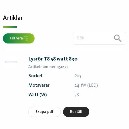
Artiklar
Filtrera
Lysrör T8 58 watt 830
Artikelnummer 451272
Sockel
G13
Motsvarar
24,1W (LED)
Watt (W)
58
Skapa pdf
Beställ