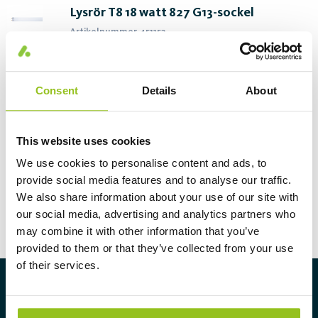
Lysrör T8 18 watt 827 G13-sockel
Artikelnummer 451152
Sockel
G13
Motsvarar
6,7W (LED)
Consent
Details
About
Watt (W)
18
This website uses cookies
Skapa pdf
Beställ
We use cookies to personalise content and ads, to
provide social media features and to analyse our traffic.
We also share information about your use of our site with
our social media, advertising and analytics partners who
may combine it with other information that you’ve
provided to them or that they’ve collected from your use
of their services.
Om Aura Light
Aura Light grundades 1930 under