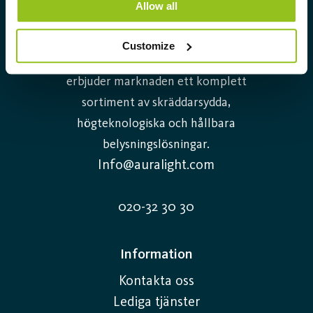
Allow all
varumärket LUMA. Härifrån har vi
fortsatt att utveckla vår
Customize
spetskompetens inom belysning och
erbjuder marknaden ett komplett
sortiment av skräddarsydda,
högteknologiska och hållbara
belysningslösningar.
Info@auralight.com
020-32 30 30
Information
Kontakta oss
Lediga tjänster