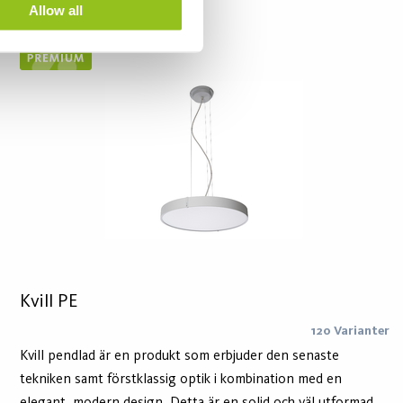
Allow all
Kvill PE
120 Varianter
Kvill pendlad är en produkt som erbjuder den senaste
tekniken samt förstklassig optik i kombination med en
elegant, modern design. Detta är en solid och väl utformad