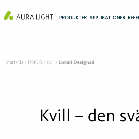
PRODUKTER
APPLIKATIONER
REFE
Startsida
FOKUS
Kvill
Lokalt Designad
Kvill – den s