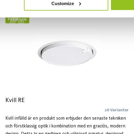
Customize
Kvill RE
26 Varianter
Kvill infälld är en produkt som erbjuder den senaste tekniken
och förstklassig optik i kombination med en graciös, modern
design. Detta är en gedigen och välgjord armatur, designad