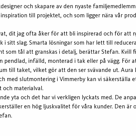
tdesigner och skapare av den nyaste familjemedlemmen
 inspiration till projektet, och som ligger nära vår p
, dit jag ofta åker för att bli inspirerad och för att n
 i sitt slag. Smarta lösningar som har lett till reduc
 som tål att granskas i detalj, berättar Stefan. Kvill f
 pendlad, infälld, monterad i tak eller på vägg. För 
nrum till taket, vilket gör att den ser svävande ut. Aur
och med slutmontering i Vimmerby kan vi säkerställa 
et och materialval.
ande yta och det har vi verkligen lyckats med. De a
rställer en hög ljuskvalitet för våra kunder. Den är o
efan.