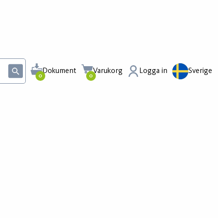
Dokument
Varukorg
Logga in
Sverige
0
0