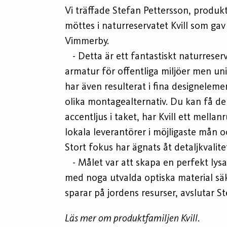
Vi träffade Stefan Pettersson, produk
möttes i naturreservatet Kvill som gav
Vimmerby.
- Detta är ett fantastiskt naturreservat
armatur för offentliga miljöer men unik
har även resulterat i fina designelement
olika montagealternativ. Du kan få den
accentljus i taket, har Kvill ett mella
lokala leverantörer i möjligaste mån 
Stort fokus har ägnats åt detaljkvalit
- Målet var att skapa en perfekt lys
med noga utvalda optiska material säke
sparar på jordens resurser, avslutar St
Läs mer om produktfamiljen Kvill.