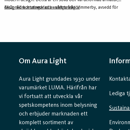
designad och utvecklad av vårt team i Vimmerby, avsedd för
FAQ - Förkortningar och vanliga frågor
långvarig funktion. Kvill dikt tak har en aura-effekt mot vägg
eller tak. Stommen är tillverkad av minst 75% återvunnet
aluminium - Hydro Circal - för lägre klimatavtryck. Den finns i
vitt och svart som standard och i tre olika storlekar. Kvill finns
även som pendlad.
Om Aura Light
Infor
Aura Light grundades 1930 under
Kontakta
varumärket LUMA. Härifrån har
Lediga t
vi fortsatt att utveckla vår
spetskompetens inom belysning
Sustaina
och erbjuder marknaden ett
komplett sortiment av
Environ