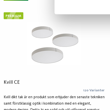
Kvill CE
120 Varianter
Kvill dikt tak är en produkt som erbjuder den senaste tekniken
samt förstklassig optik i kombination med en elegant,
modern design. Detta är en solid och väl utformad armatur,