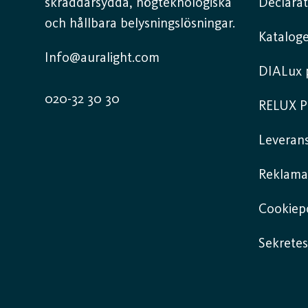
skräddarsydda, högteknologiska
Declarat
och hållbara belysningslösningar.
Kataloge
Info@auralight.com
DIALux p
020-32 30 30
RELUX P
Leverans
Reklama
Cookiepo
Sekretes