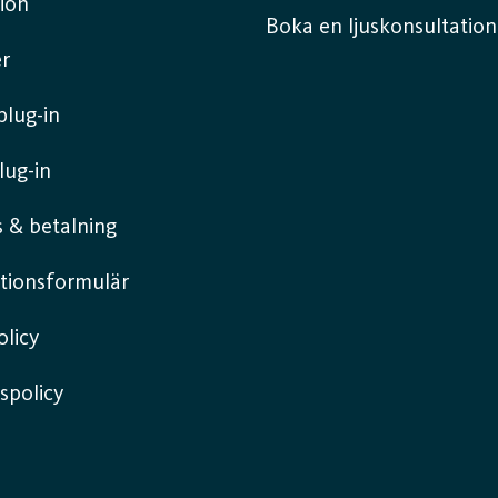
ion
Boka en ljuskonsultation
r
lug-in
lug-in
 & betalning
tionsformulär
licy
spolicy