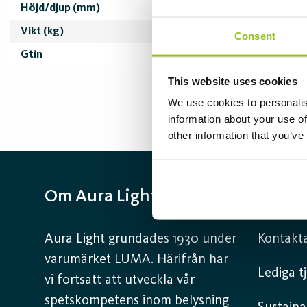
Höjd/djup (mm)
110
Vikt (kg)
2,50
Consent
Gtin
7333160046179
This website uses cookies
We use cookies to personalis
information about your use of
other information that you’ve
Om Aura Light
Infor
Aura Light grundades 1930 under
Kontakta
varumärket LUMA. Härifrån har
Lediga t
vi fortsatt att utveckla vår
spetskompetens inom belysning