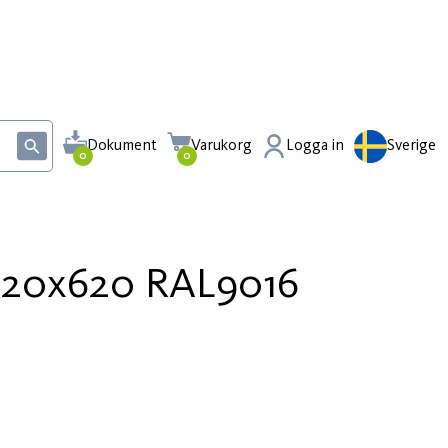
Dokument
Varukorg
Logga in
Sverige
0
0
620x620 RAL9016