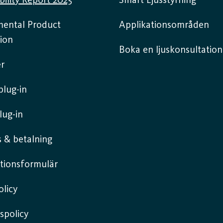
bility Report 2025
Smart Ljusstyrning
mental Product
Applikationsområden
ion
Boka en ljuskonsultation
r
lug-in
lug-in
 & betalning
tionsformulär
licy
spolicy