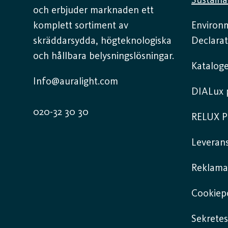
Sustaina
och erbjuder marknaden ett
komplett sortiment av
Environ
skräddarsydda, högteknologiska
Declarat
och hållbara belysningslösningar.
Kataloge
Info@auralight.com
DIALux p
020-32 30 30
RELUX P
Leverans
Reklama
Cookiepo
Sekretes