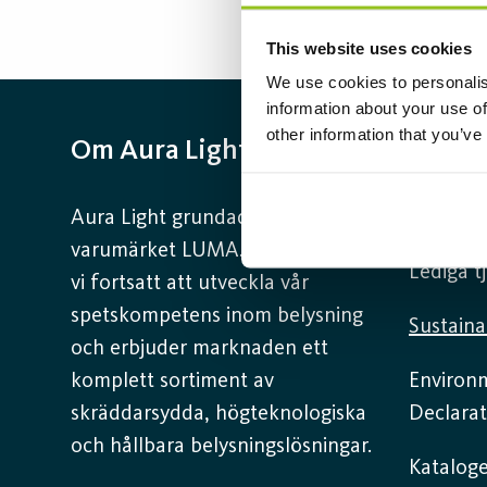
This website uses cookies
We use cookies to personalis
information about your use of
other information that you’ve
Om Aura Light
Infor
Aura Light grundades 1930 under
Kontakta
varumärket LUMA. Härifrån har
Lediga t
vi fortsatt att utveckla vår
spetskompetens inom belysning
Sustaina
och erbjuder marknaden ett
komplett sortiment av
Environ
skräddarsydda, högteknologiska
Declarat
och hållbara belysningslösningar.
Kataloge