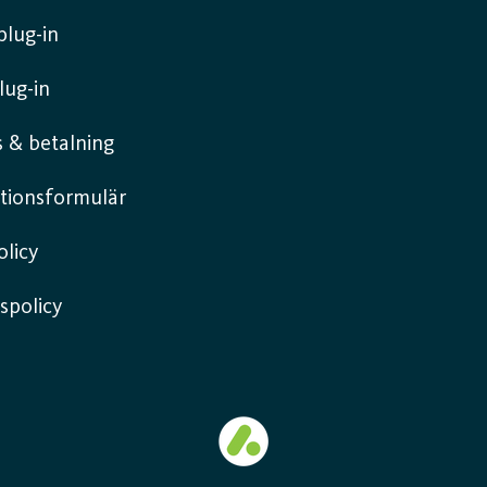
lug-in
lug-in
 & betalning
tionsformulär
licy
spolicy