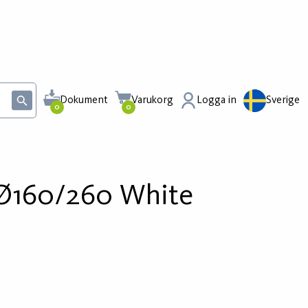
Dokument
Varukorg
Logga in
Sverige
0
0
 Ø160/260 White