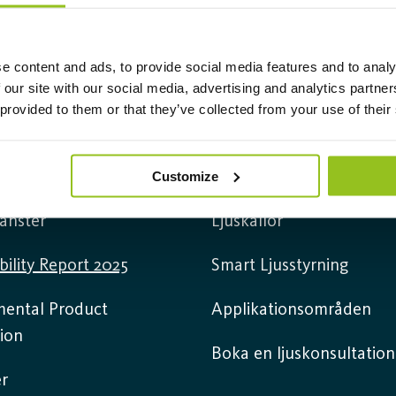
e content and ads, to provide social media features and to analy
 our site with our social media, advertising and analytics partn
 provided to them or that they’ve collected from your use of their
mation
Produkter
Customize
 oss
Armaturer
jänster
Ljuskällor
bility Report 2025
Smart Ljusstyrning
mental Product
Applikationsområden
ion
Boka en ljuskonsultation
r