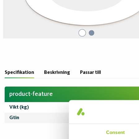
Specifikation
Beskrivning
Passar till
product-feature
Vikt (kg)
0,10
Gtin
7333160045660
Consent