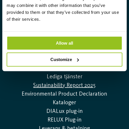
högteknologiska och hållbara
may combine it with other information that you’ve
belysningslösningar.
provided to them or that they’ve collected from your use
of their services.
Info@auralight.com
020-32 30 30
Allow all
Information
Customize
Kontakta oss
Lediga tjänster
Sustainability Report 2025
Environmental Product Declaration
Kataloger
DIALux plug-in
RELUX Plug-in
Leverans & betalning