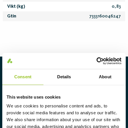
Vikt (kg)
0,83
Gtin
7333160046247
Om Aura Light
Consent
Details
About
Aura Light grundades 1930 under
varumärket LUMA. Härifrån har vi
fortsatt att utveckla vår
This website uses cookies
spetskompetens inom belysning och
We use cookies to personalise content and ads, to
provide social media features and to analyse our traffic.
erbjuder marknaden ett komplett
We also share information about your use of our site with
sortiment av skräddarsydda,
our social media, advertising and analytics partners who