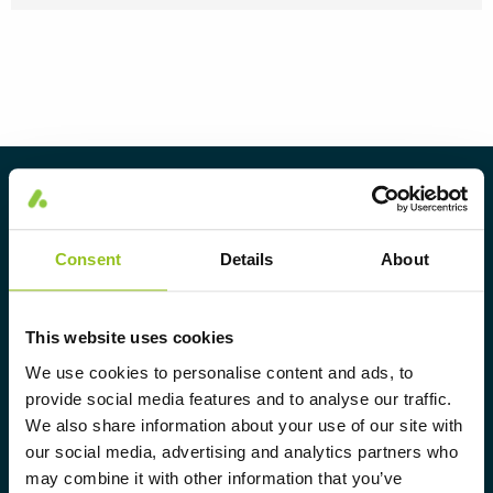
Om Aura Light
Aura Light grundades 1930 under
Consent
Details
About
varumärket LUMA. Härifrån har vi
fortsatt att utveckla vår
spetskompetens inom belysning och
This website uses cookies
erbjuder marknaden ett komplett
We use cookies to personalise content and ads, to
provide social media features and to analyse our traffic.
sortiment av skräddarsydda,
We also share information about your use of our site with
högteknologiska och hållbara
our social media, advertising and analytics partners who
belysningslösningar.
may combine it with other information that you’ve