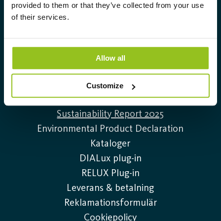
Info@auralight.com
provided to them or that they’ve collected from your use
of their services.
020-32 30 30
Allow all
Information
Kontakta oss
Customize
Lediga tjänster
Sustainability Report 2025
Environmental Product Declaration
Kataloger
DIALux plug-in
RELUX Plug-in
Leverans & betalning
Reklamationsformulär
Cookiepolicy