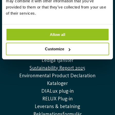
may combine it with other information that you’ve
belysningslösningar.
provided to them or that they’ve collected from your use
Info@auralight.com
of their services.
020-32 30 30
Allow all
Information
Customize
Kontakta oss
Lediga tjänster
Sustainability Report 2025
Environmental Product Declaration
Kataloger
DIALux plug-in
RELUX Plug-in
Leverans & betalning
Reklamationsformulär