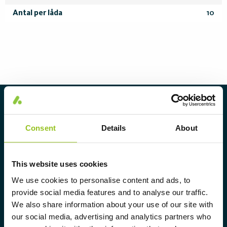
Antal per låda
10
Om Aura Light
Aura Light grundades 1930 under
Consent
Details
About
varumärket LUMA. Härifrån har vi
fortsatt att utveckla vår
This website uses cookies
spetskompetens inom belysning och
We use cookies to personalise content and ads, to
erbjuder marknaden ett komplett
provide social media features and to analyse our traffic.
sortiment av skräddarsydda,
We also share information about your use of our site with
högteknologiska och hållbara
our social media, advertising and analytics partners who