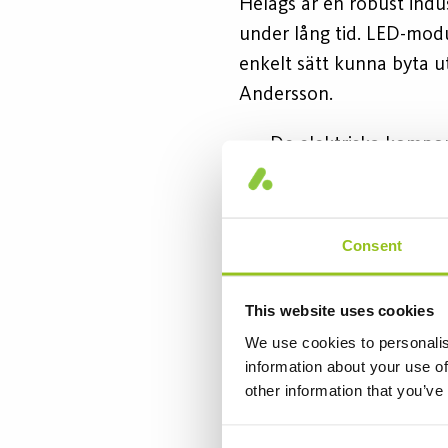
Helags är en robust indu
under lång tid. LED-modu
enkelt sätt kunna byta 
Andersson.
- De elektriska kompon
livslängd och i de flesta
därför inte att kunden ko
möjligheten finns utifrå
Consent
Helags finns i flera olika 
This website uses cookies
användningsområde. Primär
We use cookies to personalis
installera den även i in
information about your use of
även tuffare miljöer m
other information that you’ve