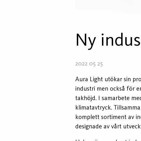
Ny indus
2022 05 25
Aura Light utökar sin pr
industri men också för 
takhöjd. I samarbete me
klimatavtryck. Tillsamm
komplett sortiment av in
designade av vårt utvec