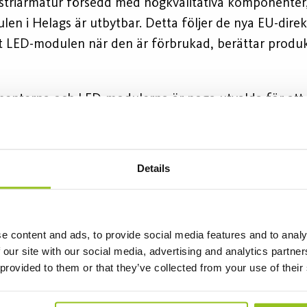
striarmatur försedd med högkvalitativa komponenter,
len i Helags är utbytbar. Detta följer de nya EU-direk
ut LED-modulen när den är förbrukad, berättar prod
enterna och LED-modulerna är noga utvalda för att 
 versioner av armaturen ger vi en garanti på över 100 
mmer att se ett behov av att byta ut LED-listen i när
n en flexibilitets- och hållbarhetsaspekt, menar Rasmu
Details
ljusflöden och ljusfördelning vilket gör att den blir univ
t kommer den att installeras i industrimiljöer, men d
e content and ads, to provide social media features and to analy
omhusmiljöer. Armaturen finns i kapslingsklass IP23 oc
 our site with our social media, advertising and analytics partn
ed smuts och damm.
 provided to them or that they’ve collected from your use of their