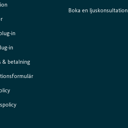
ion
Boka en ljuskonsultation
r
lug-in
lug-in
 & betalning
tionsformulär
licy
spolicy