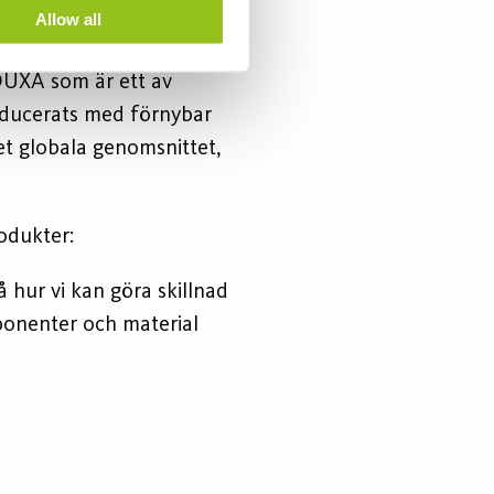
avtryck
Allow all
DUXA som är ett av
oducerats med förnybar
t globala genomsnittet,
rodukter:
 hur vi kan göra skillnad
mponenter och material