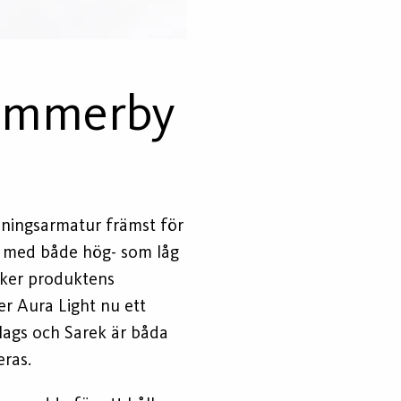
Vimmerby
ysningsarmatur främst för
m med både hög- som låg
nker produktens
r Aura Light nu ett
elags och Sarek är båda
ras.