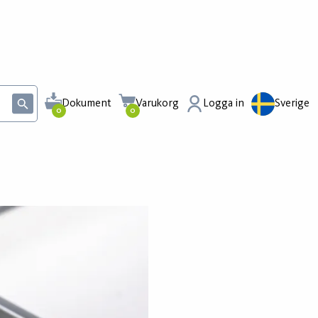
Dokument
Varukorg
Logga in
Sverige
0
0