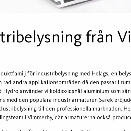
tribelysning från 
oduktfamilj för industribelysning med Helags, en bel
en rad andra applikationsområden då den passar i ru
d Hydro använder vi koldioxidsnål aluminium som sä
ans med den populära industriarmaturen Sarek erbjude
dustribelysning till den professionella marknaden. H
klingsteam i Vimmerby, där armaturerna också produce