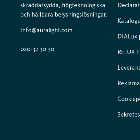
skräddarsydda, högteknologiska
Declarat
och hållbara belysningslösningar.
Kataloge
Info@auralight.com
DIALux p
020-32 30 30
RELUX P
Leverans
Reklama
Cookiepo
Sekretes