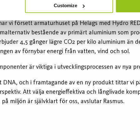
dioxidsnål aluminium för lägre klimat
Customize
ar vi försett armaturhuset på Helags med Hydro RE
malternativ bestående av primärt aluminium som pr
bjuder 4,5 gånger lägre CO2 per kilo aluminium än de
ngen av förnybar energi från vatten, vind och sol.
mponenter är viktiga i utvecklingsprocessen av nya p
t DNA, och i framtagande av en ny produkt tittar vi på
erspektiv. Att välja energieffektiva och långlivade ko
 på miljön är självklart för oss, avslutar Rasmus.