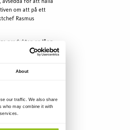
 avsedda för att hålla
tiven om att på ett
uktchef Rasmus
ge produkten en lång
000 brinntimmar. Jag tror
tid men det är bra att
s.
About
ersal i sitt
et är fullt möjligt att
se our traffic. We also share
h IP54 och tål därmed
ers who may combine it with
 services.