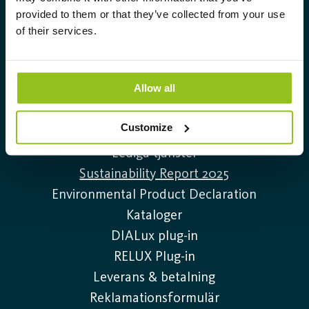
provided to them or that they’ve collected from your use
Info@auralight.com
of their services.
020-32 30 30
Allow all
Information
Customize
Kontakta oss
Lediga tjänster
Sustainability Report 2025
Environmental Product Declaration
Kataloger
DIALux plug-in
RELUX Plug-in
Leverans & betalning
Reklamationsformulär