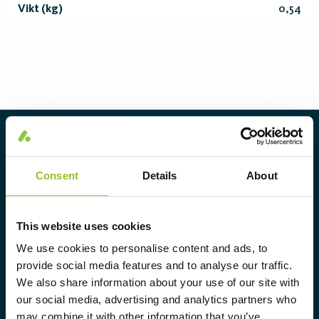
Vikt (kg)
0,54
Om Aura Light
Aura Light grundades 1930 under
Consent
Details
About
varumärket LUMA. Härifrån har vi
fortsatt att utveckla vår
This website uses cookies
spetskompetens inom belysning och
We use cookies to personalise content and ads, to
erbjuder marknaden ett komplett
provide social media features and to analyse our traffic.
sortiment av skräddarsydda,
We also share information about your use of our site with
högteknologiska och hållbara
our social media, advertising and analytics partners who
belysningslösningar.
may combine it with other information that you’ve